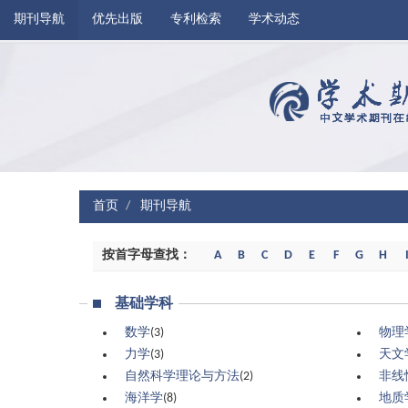
期刊导航
优先出版
专利检索
学术动态
首页
期刊导航
按首字母查找：
A
B
C
D
E
F
G
H
基础学科
数学
(3)
物理
力学
(3)
天文
自然科学理论与方法
(2)
非线
海洋学
(8)
地质