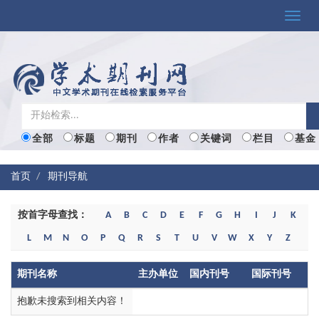
Toggle
naviga
全部
标题
期刊
作者
关键词
栏目
基金
首页
期刊导航
按首字母查找：
A
B
C
D
E
F
G
H
I
J
K
L
M
N
O
P
Q
R
S
T
U
V
W
X
Y
Z
期刊名称
主办单位
国内刊号
国际刊号
抱歉未搜索到相关内容！