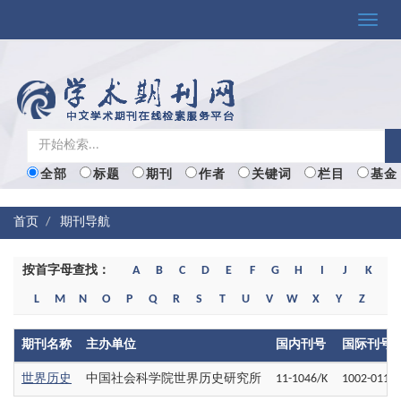
Toggle
naviga
全部
标题
期刊
作者
关键词
栏目
基金
首页
期刊导航
按首字母查找：
A
B
C
D
E
F
G
H
I
J
K
L
M
N
O
P
Q
R
S
T
U
V
W
X
Y
Z
期刊名称
主办单位
国内刊号
国际刊号
世界历史
中国社会科学院世界历史研究所
11-1046/K
1002-011X