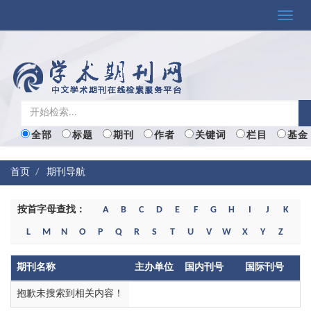
Toggle
naviga
全部
标题
期刊
作者
关键词
栏目
基金
首页
期刊导航
按首字母查找：
A
B
C
D
E
F
G
H
I
J
K
L
M
N
O
P
Q
R
S
T
U
V
W
X
Y
Z
期刊名称
主办单位
国内刊号
国际刊号
抱歉未搜索到相关内容！