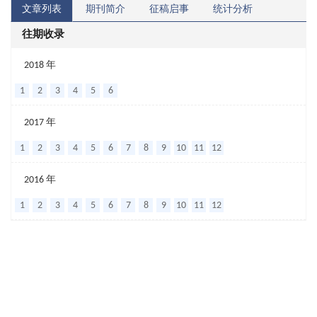
文章列表
期刊简介
征稿启事
统计分析
往期收录
《黄
2018 年
帝
1
2
3
4
5
6
内
2017 年
经》
1
2
3
4
5
6
7
8
9
10
11
12
论“五
观”
作
2016 年
者：
1
2
3
4
5
6
7
8
9
10
11
12
马
淑
惠
戴
京