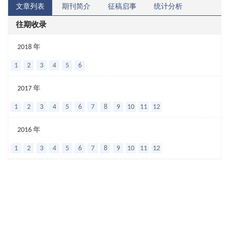
文章列表
期刊简介
征稿启事
统计分析
往期收录
中
2018 年
医
1
2
3
4
5
6
理
2017 年
论
1
2
3
4
5
6
7
8
9
10
11
12
研
究
2016 年
的“拾
1
2
3
4
5
6
7
8
9
10
11
12
遗”与“补
遗”
作
者：
杜
松