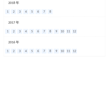
李
2018 年
德
1
2
3
4
5
6
7
8
新
2017 年
教
1
2
3
4
5
6
7
8
9
10
11
12
授“调
脾
2016 年
胃
1
2
3
4
5
6
7
8
9
10
11
12
安
五
脏”学
术
思
想
研