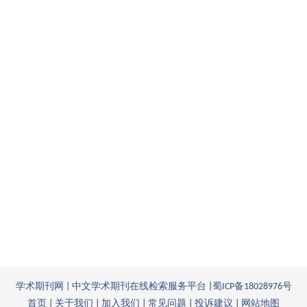
究
作
者：
海
英
王
翰
李
德
新
学术期刊网 | 中文学术期刊在线检索服务平台
|
蜀ICP备18028976号
首页
|
关于我们
|
加入我们
|
常见问题
|
投诉建议
|
网站地图