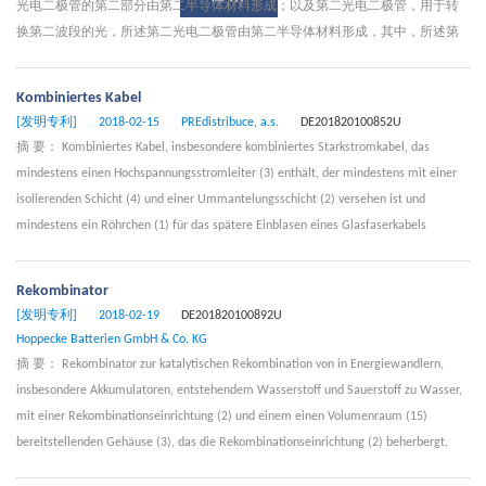
光电二极管的第二部分由第二半导体材料形成；以及第二光电二极管，用于转
换第二波段的光，所述第二光电二极管由第二半导体材料形成，其中，所述第
一波段的至少部分波长大于所述第二波段的波长，所述第一半导体材料的能带
隙小于所述第二半导体材料的能带隙。本公开还涉及一种形成图像传感器的方
Kombiniertes Kabel
法。本公开能够提高量子效率以及减少光的串扰。
[发明专利]
2018-02-15
PREdistribuce, a.s.
DE201820100852U
摘 要： Kombiniertes Kabel, insbesondere kombiniertes Starkstromkabel, das
mindestens einen Hochspannungsstromleiter (3) enthält, der mindestens mit einer
isolierenden Schicht (4) und einer Ummantelungsschicht (2) versehen ist und
mindestens ein Röhrchen (1) für das spätere Einblasen eines Glasfaserkabels
enthält, dadurch gekennzeichnet, dass das Röhrchen (1) für das spätere Einblasen
des Glasfaserkabels außerhalb der Ummantelungsschicht (2) angeordnet ist.
Rekombinator
[发明专利]
2018-02-19
DE201820100892U
Hoppecke Batterien GmbH & Co. KG
摘 要： Rekombinator zur katalytischen Rekombination von in Energiewandlern,
insbesondere Akkumulatoren, entstehendem Wasserstoff und Sauerstoff zu Wasser,
mit einer Rekombinationseinrichtung (2) und einem einen Volumenraum (15)
bereitstellenden Gehäuse (3), das die Rekombinationseinrichtung (2) beherbergt,
gekennzeichnet durch eine Trenneinrichtung (10), die den vom Gehäuse (3)