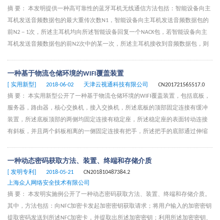
控制电路板和驱动电路板之间通过线路连接，控制电路板上设置有与第一触片
摘 要： 本发明提供一种高可靠性的蓝牙耳机无线通信方法包括：智能设备向主
接触的可调电阻和与第二触片接触的正反转电极。
耳机发送音频数据包的最大重传次数N1，智能设备向主耳机发送音频数据包的
前N2－1次，所述主耳机均向所述智能设备回复一个NACK包，若智能设备向主
耳机发送音频数据包的前N2次中的某一次，所述主耳机接收到音频数据包，则
在第N2次智能设备向主耳机发送音频数据包后，主耳机向智能设备回复一个ACK
包；其中N2＞1，且N2≤N1；从耳机监听并接收智能设备向主耳机每一次发送的
一种基于物流仓储环境的WIFI覆盖装置
音频数据包。本发明能够在合理占用时间资源的基础上，有效地提高智能设备
[ 实用新型]
2018-06-02
天津云视通科技有限公司
CN201721565517.0
与蓝牙耳机之间信号传输的可靠性。
摘 要： 本实用新型公开了一种基于物流仓储环境的WIFI覆盖装置，包括底板，
服务器，路由器，核心交换机，接入交换机，所述底板的顶部固定连接有缓冲
装置，所述底板顶部的两侧均固定连接有稳定座，所述稳定座的表面转动连接
有斜板，并且两个斜板相离的一侧固定连接有把手，所述把手的底部通过伸缩
杆与底板的顶部固定连接，并且两个斜板相对的一侧均固定连接有固定装置，
本实用新型涉及WIFI覆盖装置技术领域。该基于物流仓储环境的WIFI覆盖装置，
一种动态密码获取方法、装置、终端和存储介质
达到了便于对WIFI覆盖单元进行固定夹紧的目的，便于人们的使用，方便对WIFI
[ 发明专利]
2018-05-21
CN201810487384.2
覆盖单元的维护和修理，减轻工人负担，有效的防止货物对WIFI信号的隔断，
上海众人网络安全技术有限公司
使得WIFI信号更强，便于装置与仓库墙体固定。
摘 要： 本发明实施例公开了一种动态密码获取方法、装置、终端和存储介质。
其中，方法包括：向NFC加密卡发起加密密钥获取请求；将用户输入的加密密钥
提取密码发送到所述NFC加密卡，并提取出所述加密密钥；利用所述加密密钥、