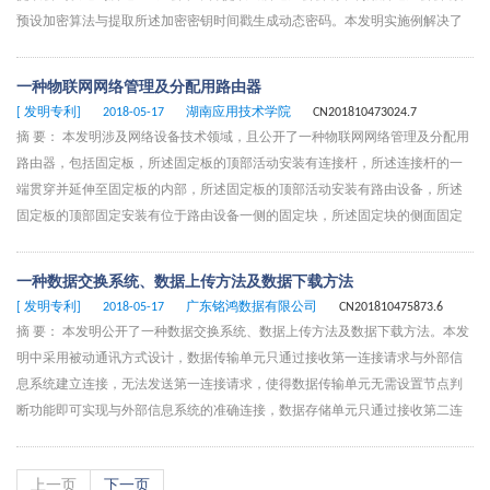
预设加密算法与提取所述加密密钥时间戳生成动态密码。本发明实施例解决了
加密秘钥于加密算法存储在同一介质中容易被盗、不安全的问题，实现了密钥
和算法分离，保障了用户手机令牌的安全性。
一种物联网网络管理及分配用路由器
[ 发明专利]
2018-05-17
湖南应用技术学院
CN201810473024.7
摘 要： 本发明涉及网络设备技术领域，且公开了一种物联网网络管理及分配用
路由器，包括固定板，所述固定板的顶部活动安装有连接杆，所述连接杆的一
端贯穿并延伸至固定板的内部，所述固定板的顶部活动安装有路由设备，所述
固定板的顶部固定安装有位于路由设备一侧的固定块，所述固定块的侧面固定
连接有固定筒。该物联网网络管理及分配用路由器，通过固定板和连接杆的配
合，防止路由器在使用中，受力从原来的地方产生偏移，影响路由设备的使
一种数据交换系统、数据上传方法及数据下载方法
用，利用固定块、固定筒、固定杆和伸缩弹簧的配合，便于路由设备在拆卸，
[ 发明专利]
2018-05-17
广东铭鸿数据有限公司
CN201810475873.6
使得滑动杆直接向后收缩，利用活动杆、滑动板和伸缩杆的配合，防止路由设
摘 要： 本发明公开了一种数据交换系统、数据上传方法及数据下载方法。本发
备受到横向的力，在原来的位置晃动。
明中采用被动通讯方式设计，数据传输单元只通过接收第一连接请求与外部信
息系统建立连接，无法发送第一连接请求，使得数据传输单元无需设置节点判
断功能即可实现与外部信息系统的准确连接，数据存储单元只通过接收第二连
接请求与数据传输单元建立连接，无法发送第二连接请求，使得数据传输单元
采取分布式设置时，数据存储单元无需设置节点判断功能以保证与数据传输单
上一页
下一页