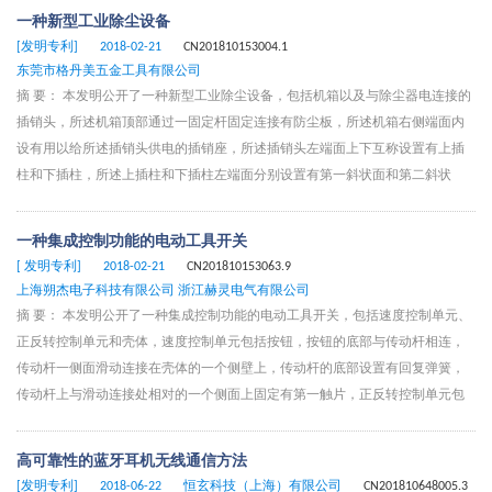
bereitgestellten Volumenraum (15) in ein erstes Compartment (16) und ein damit in
一种新型工业除尘设备
strömungstechnischer Verbindung stehendes zweites Compartment (17) unterteilt,
[发明专利]
2018-02-21
CN201810153004.1
wobei das erste Compartment (16) die Rekombinationseinrichtung (2) zumindest
东莞市格丹美五金工具有限公司
teilweise aufnimmt.
摘 要： 本发明公开了一种新型工业除尘设备，包括机箱以及与除尘器电连接的
插销头，所述机箱顶部通过一固定杆固定连接有防尘板，所述机箱右侧端面内
设有用以给所述插销头供电的插销座，所述插销头左端面上下互称设置有上插
柱和下插柱，所述上插柱和下插柱左端面分别设置有第一斜状面和第二斜状
面；所述插销座中上下互称设置有槽口朝右的上插进槽和下插进槽，所述上插
进槽和下插进槽之间设置有相互通联的第一滑移槽，所述第一滑移槽中上下互
一种集成控制功能的电动工具开关
称设置有与所述第一滑移槽滑动配合的上滑移臂和下滑移臂，所述上滑移臂朝
[ 发明专利]
2018-02-21
CN201810153063.9
向所述上插进槽的端面设置有与所述第一斜状面相配合的第三斜状面。
上海朔杰电子科技有限公司 浙江赫灵电气有限公司
摘 要： 本发明公开了一种集成控制功能的电动工具开关，包括速度控制单元、
正反转控制单元和壳体，速度控制单元包括按钮，按钮的底部与传动杆相连，
传动杆一侧面滑动连接在壳体的一个侧壁上，传动杆的底部设置有回复弹簧，
传动杆上与滑动连接处相对的一个侧面上固定有第一触片，正反转控制单元包
括拨杆和滑块，拨杆的一端转动连接在壳体一端的端部，拨杆与壳体转动相连
的一端的端部还设置有推杆，推杆推动滑块运动，滑块滑动连接在壳体底部，
高可靠性的蓝牙耳机无线通信方法
滑块上设置有第二触片，壳体的两个侧壁上设置有控制电路板和驱动电路板，
[发明专利]
2018-06-22
恒玄科技（上海）有限公司
CN201810648005.3