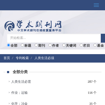
Toggle
naviga
全部
标题
期刊
作者
关键词
栏目
基金
首页
专利检索
人类生活必须
全部分类
>
人类生活必需
287 个
>
作业；运输
116 个
>
化学；冶金
35 个