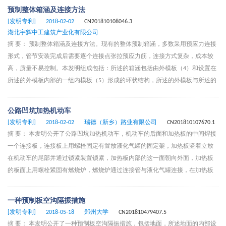
安装板分别与底板连接，且固定安装于地面，从而便于实现减速装置的安装与
预制整体箱涵及连接方法
拆卸，通过防滑橡胶垫的设置方便起到缓冲减震的作用，避免车辆行驶在减速
[发明专利]
2018-02-02
CN201810108046.3
装置给其造成破坏。
湖北宇辉中工建筑产业化有限公司
摘 要： 预制整体箱涵及连接方法。现有的整体预制箱涵，多数采用预应力连接
形式，管节安装完成后需要逐个连接点张拉预应力筋，连接方式复杂，成本较
高，质量不易控制。本发明组成包括：所述的箱涵包括由外模板（4）和设置在
所述的外模板内部的一组内模板（5）形成的环状结构，所述的外模板与所述的
内模板之间和相邻两个所述的内模板之间分别设置有一组环状钢筋（3）与所述
的外模板和所述的内模板预制成一体式结构。本发明用于预制整体箱涵及连接
公路凹坑加热机动车
方法。
[发明专利]
2018-02-02
瑞德（新乡）路业有限公司
CN201810107670.1
摘 要： 本发明公开了公路凹坑加热机动车，机动车的后面和加热板的中间焊接
一个连接板，连接板上用螺栓固定有置放液化气罐的固定架，加热板竖着立放
在机动车的尾部并通过锁紧装置锁紧，加热板内部的这一面朝向外面，加热板
的板面上用螺栓紧固有燃烧炉，燃烧炉通过连接管与液化气罐连接，在加热板
背面焊接有支架，支架上安装有被动滑轮，机动车的尾部墙板上装有滑轮，钢
丝绳缠绕在固定滑轮上，滑轮轴与电机轴联接并由电机驱动，钢丝绳的另一端
一种预制板空沟隔振措施
绕在被动滑轮上。本技术方案涉及的加热系统采用气源，并由加热板对路面沥
[发明专利]
2018-05-18
郑州大学
CN201810479407.5
青加热，而且加热板悬挂在机动车的后面，不占空间，到了维修路面后卸下挂
摘 要： 本发明公开了一种预制板空沟隔振措施，包括地面，所述地面的内部设