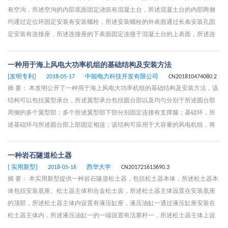
钩，加热这一面扣在路面上，便能快速对路面实施加热和维护。
有空沟，所述空沟的内部底面固定浇筑有混凝土台，所述混凝土台的内部两侧
均通过定位环固定安装有安装螺栓，所述安装螺栓的外表面通过长条安装孔固
定安装有连接座，所述连接座的下表面固定连接于混凝土台的上表面，所述连
接座的上表面固定安装有预制板，所述预制板的外侧表面固定连接于空沟的内
侧表面，所述预制板的内侧表面固定连接有固定拉环。该预制板空沟隔振措施
一种用于海上风电大功率机组的基础结构及安装方法
通过预埋的安装螺栓结合长条安装孔来固定连接座，可以调节预制板的安装位
[发明专利]
2018-05-17
中能电力科技开发有限公司
CN201810474080.2
置，保证与空沟结合的严密性和稳定性，这样能够大大提高使用的安全稳定
摘 要： 本发明公开了一种用于海上风电大功率机组的基础结构及安装方法，该
性，保证隔振效果。
结构可以包括翼型承台，所述翼型承台包括圆台部以及均匀分别于所述圆台部
周侧的多个翼型部；多个所述翼型部下部分别固定连接有支撑腿；基础环，所
述基础环与所述圆台部上部固定相连；该结构可应用于大容量的风电机组，将
大直径单桩下部过渡为6根小桩，并通过翼型承台相连接，避免采用紧缺的大型
打桩锤，采用一般振动锤或冲击锤即可对小桩进行沉桩。施工方便，翼型承台
一种岩石隧道松土器
（附带6根支撑腿、基础环）在陆地整体加工制造完成，直接在海上整体式吊装
[ 实用新型]
2018-05-16
西华大学
CN201721613690.3
并通过灌浆连接，大大减少了海上作业时间，同时可规模化制造、施工。
摘 要： 本实用新型提供一种岩石隧道松土器，包括松土器本体，所述松土器本
体包括安装底座、松土器主体和合金松土齿，所述松土器主体设置在安装底座
的顶部，所述松土器主体内设置有液压缸座，液压油缸一通过液压缸座安装在
松土器主体内，所述液压油缸一的一端设置有活塞杆一，所述松土器主体上设