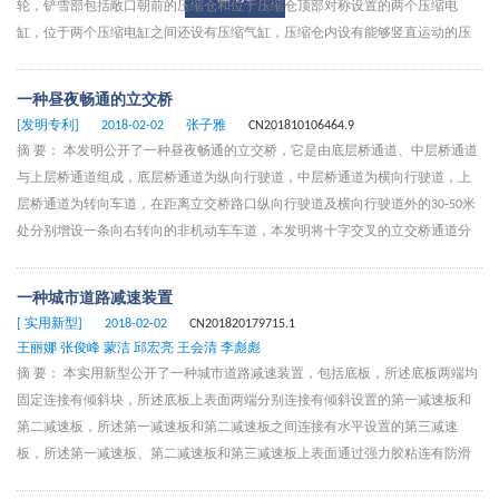
轮，铲雪部包括敞口朝前的压缩仓和位于压缩仓顶部对称设置的两个压缩电
缸，位于两个压缩电缸之间还设有压缩气缸，压缩仓内设有能够竖直运动的压
缩板，压缩仓内左右对称设有两个侧边挤压板，两个侧边挤压板分别与两个压
缩电缸的输出端连接，压缩仓前侧的上方设有用以将压缩仓内与外界相隔绝的
一种昼夜畅通的立交桥
辅助板，压缩仓外侧的一端设有用以驱动辅助板能够竖直运动的辅助气缸，本
[发明专利]
2018-02-02
张子雅
CN201810106464.9
发明能够有效的进行铲雪，并且在铲雪中将雪压缩，使得雪堆积时需要的马路
摘 要： 本发明公开了一种昼夜畅通的立交桥，它是由底层桥通道、中层桥通道
面积小。
与上层桥通道组成，底层桥通道为纵向行驶道，中层桥通道为横向行驶道，上
层桥通道为转向车道，在距离立交桥路口纵向行驶道及横向行驶道外的30‑50米
处分别增设一条向右转向的非机动车车道，本发明将十字交叉的立交桥通道分
设为上、中、底三层，底层桥通道为纵向直行通道，中层桥面为横向直行通
道，上层桥面为转向通道，三层通道巧妙有序的组合，使车辆有序的行驶，互
一种城市道路减速装置
不交叉，各行其道，互不影响，能够确保道路的畅通和车辆的行驶安全。
[ 实用新型]
2018-02-02
CN201820179715.1
王丽娜 张俊峰 蒙洁 邱宏亮 王会清 李彪彪
摘 要： 本实用新型公开了一种城市道路减速装置，包括底板，所述底板两端均
固定连接有倾斜块，所述底板上表面两端分别连接有倾斜设置的第一减速板和
第二减速板，所述第一减速板和第二减速板之间连接有水平设置的第三减速
板，所述第一减速板、第二减速板和第三减速板上表面通过强力胶粘连有防滑
橡胶垫，本实用新型通过第一螺栓和第二螺栓的设置方便将第一安装板与第二