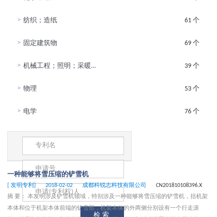
>
纺织；造纸
61 个
>
固定建筑物
69 个
>
机械工程；照明；采暖；武器；爆破
39 个
>
物理
53 个
>
电学
76 个
一种能够将雪压缩的铲雪机
[ 发明专利]
2018-02-02
成都科锐志科技有限公司
CN201810108396.X
摘 要： 本发明涉及铲雪机领域，特别涉及一种能够将雪压缩的铲雪机，括机架
本体和位于机架本体前端的铲雪部，机架本体的外两侧分别设有一个行走滚
检索