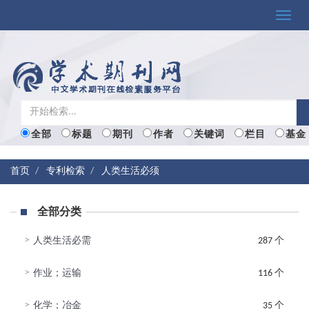
Toggle
naviga
全部
标题
期刊
作者
关键词
栏目
基金
首页
专利检索
人类生活必须
全部分类
>
人类生活必需
287 个
>
作业；运输
116 个
>
化学；冶金
35 个