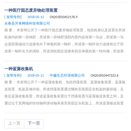
置有钻头安装箱，所述钻头安装箱的底部设置有通孔一，所述钻头安装箱通过
通孔一套设在活塞杆一上，所述松土器主体内还设置有空腔，所述空腔内设置
一种医疗固态废弃物处理装置
有液压油缸二，所述松土器主体的顶部设置有松土齿安装座，所述合金松土齿
[ 发明专利]
2018-05-12
CN201810452176.9
上设置有凹槽，所述合金松土齿通过凹槽安装在松土齿安装座上，该岩石隧道
永春县开来网络科技有限公司
松土器设计合理，功能多样，效率高，安全可靠。
摘 要： 本发明公开了一种医疗固态废弃物处理装置，包括机身以及设置在所述
机身内的第一容纳腔，所述第一容纳腔顶部内壁内设有第一马达，所述第一马
达底部尾端动力连接有向下伸展的第一蜗杆，所述第一蜗杆动力连接有位于所
述第一蜗杆右方的涡轮，所述涡轮固定连接有前后伸展的第一转向轴，所述第
一转向轴前后伸展尾端与所述第一容纳腔前后内壁转动配合连接，所述第一转
向轴上固定连接有前后对应的第一传递轮，所述机身内设有位于所述第一容纳
一种蓝藻收集机
腔下方的安放腔，所述安放腔内设有前后伸展的第二转向轴，所述第二转向轴
[ 发明专利]
2018-05-11
中徽生态环境有限公司
CN201810447222.6
前后尾端贯穿所述安放腔前后内壁且伸进所述第一容纳腔内，所述第二转向轴
摘 要： 本发明公开了一种蓝藻收集机，包括挡藻装置、蓝藻收集装置、蓝藻输
设有位于所述第一容纳腔内的第二传递轮，所述第二传递轮与所述第一传递轮
送装置、机架及储存箱。所述挡藻装置通过螺栓安装固定在机架的最前端，且
之间通过传递带动力连接。
靠近蓝藻收集装置，所述蓝藻收集装置位于挡藻装置与蓝藻输送装置之间，且
通过位于其两端的转动轴和滚动轴承座安装固定在机架上，所述蓝藻输送装置
位于蓝藻收集装置和储存箱之间，并通过主体固定架与往复移动装置安装固定
在机架上，所述机架是由槽钢型材相互组焊成型的，所述储存箱位于机架末
上一页
下一页
端。本发明安装在现有技术中的打捞船上作业，通过蓝藻收集装置不停地做连