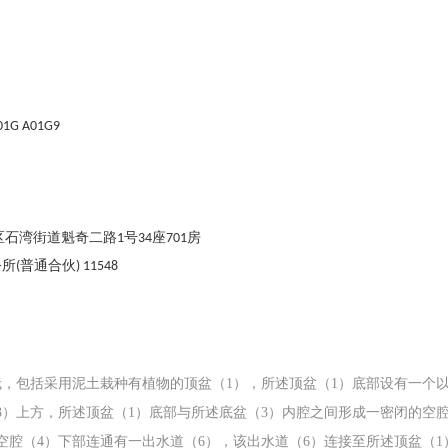
A01G A01G9
城区石湾街道魁奇二路1号34座701房
普通合伙) 11548
，包括采用泥土栽种有植物的顶盆（1），所述顶盆（1）底部设有一个以
3）上方，所述顶盆（1）底部与所述底盆（3）内腔之间形成一密闭的空
空腔（4）下部连通有一出水道（6），该出水道（6）连接至所述顶盆（1