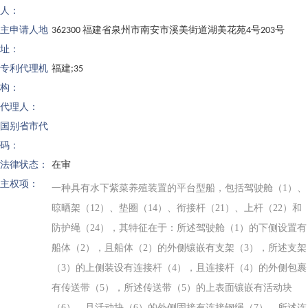
人：
主申请人地
362300 福建省泉州市南安市溪美街道湖美花苑4号203号
址：
专利代理机
福建;35
构：
代理人：
国别省市代
码：
法律状态：
在审
主权项：
一种具有水下紫菜养殖装置的平台型船，包括驾驶舱（1）、
晾晒架（12）、垫圈（14）、衔接杆（21）、上杆（22）和
防护绳（24），其特征在于：所述驾驶舱（1）的下侧设置有
船体（2），且船体（2）的外侧镶嵌有支架（3），所述支架
（3）的上侧装设有连接杆（4），且连接杆（4）的外侧包裹
有传送带（5），所述传送带（5）的上表面镶嵌有活动块
（6），且活动块（6）的外侧固接有连接钢绳（7），所述连