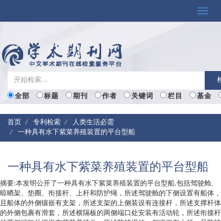
Toggle
naviga
全部
标题
期刊
作者
关键词
栏目
基金
首页
专利检索
人类生活必需
一种具有水下紫菜养殖装置的平台型船
一种具有水下紫菜养殖装置的平台型船
摘要:本发明公开了一种具有水下紫菜养殖装置的平台型船,包括驾驶舱、
晾晒架、垫圈、衔接杆、上杆和防护绳，所述驾驶舱的下侧设置有船体，
且船体的外侧镶嵌有支架，所述支架的上侧装设有连接杆，所述支撑杆体
的外侧包裹有滑套，所述横隔板的两侧端口处安装有活动轮，所述衔接杆