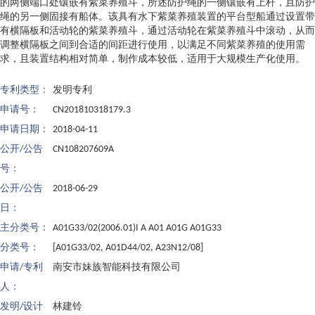
的两侧端口处镶嵌有紫菜养殖斗，所述防护绳的一侧镶嵌有上杆，且防护
绳的另一侧固接有船体。该具有水下紫菜养殖装置的平台型船通过设置带
有横隔板和活动轮的紫菜养殖斗，通过活动轮在紫菜养殖斗中滚动，从而
调整横隔板之间到合适的间距进行使用，以满足不同紫菜养殖的使用需
求，且装置结构相对简单，制作成本较低，适用于大规模生产化使用。
专利类型：
发明专利
申请号：
CN201810318179.3
申请日期：
2018-04-11
公开/公告
CN108207609A
号：
公开/公告
2018-06-29
日：
主分类号：
A01G33/02(2006.01)I A A01 A01G A01G33
分类号：
[A01G33/02, A01D44/02, A23N12/08]
申请/专利
南安市妹族智能科技有限公司
人：
发明/设计
林建铃