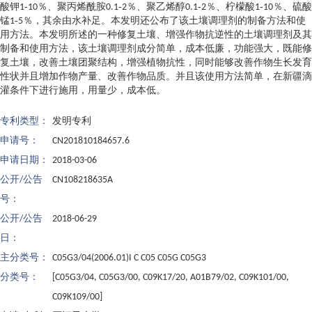
酸钾1‑10％、聚丙烯酰胺0.1‑2％、聚乙烯醇0.1‑2％、柠檬酸1‑10％、硫酸
锰1‑5％，其余由水补足。本发明还公布了该土壤调理剂的制备方法和使
用方法。本发明所述的一种修复土壤、增强作物抗逆性的土壤调理剂及其
制备和使用方法，该土壤调理剂成分简单，成本低廉，功能强大，既能修
复土壤，改善土壤团聚结构，增强植物抗性，同时能够改善作物生长发育
性状并且增加作物产量、改善作物品质。并且该使用方法简单，在新疆滴
灌条件下进行施用，用量少，成本低。
专利类型：
发明专利
申请号：
CN201810184657.6
申请日期：
2018-03-06
公开/公告
CN108218635A
号：
公开/公告
2018-06-29
日：
主分类号：
C05G3/04(2006.01)I C C05 C05G C05G3
分类号：
[C05G3/04, C05G3/00, C09K17/20, A01B79/02, C09K101/00,
C09K109/00]