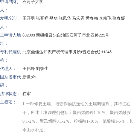
申请/专利
石河子大学
人：
发明/设计
王开勇 张开祥 樊华 张凤华 马宏秀 孟春梅 李宗飞 张春媛
人：
主申请人地
832003 新疆维吾尔自治区石河子市北四路221号
址：
专利代理机
北京鼎佳达知识产权代理事务所(普通合伙) 11348
构：
代理人：
王伟锋 刘铁生
国别省市代
新疆;65
码：
法律状态：
在审
主权项：
1.一种修复土壤、增强作物抗逆性的土壤调理剂，其特征在
于，所述土壤调理剂包括：聚丙烯酸钾1‑10％、聚丙烯酰胺
0.1‑2％、聚乙烯醇0.1‑2％、柠檬酸1‑10％、硫酸锰1‑5％，其
余由水补足。