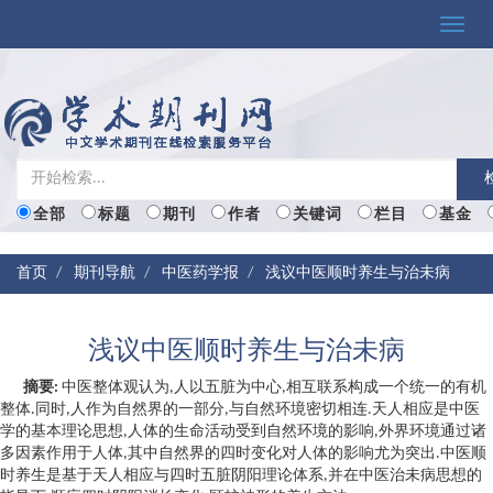
Toggle
naviga
全部
标题
期刊
作者
关键词
栏目
基金
首页
期刊导航
中医药学报
浅议中医顺时养生与治未病
浅议中医顺时养生与治未病
摘要:
中医整体观认为,人以五脏为中心,相互联系构成一个统一的有机
整体.同时,人作为自然界的一部分,与自然环境密切相连.天人相应是中医
学的基本理论思想,人体的生命活动受到自然环境的影响,外界环境通过诸
多因素作用于人体,其中自然界的四时变化对人体的影响尤为突出.中医顺
时养生是基于天人相应与四时五脏阴阳理论体系,并在中医治未病思想的