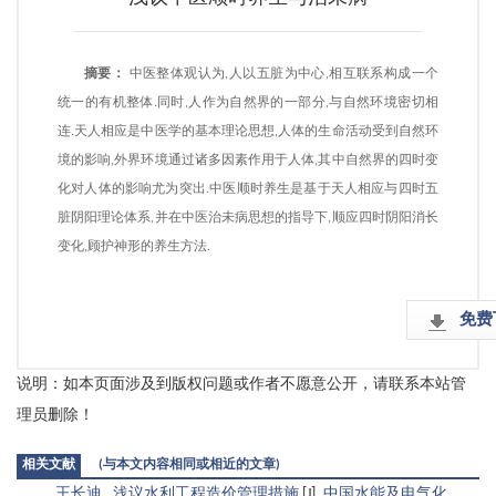
摘要：
中医整体观认为,人以五脏为中心,相互联系构成一个
统一的有机整体.同时,人作为自然界的一部分,与自然环境密切相
连.天人相应是中医学的基本理论思想,人体的生命活动受到自然环
境的影响,外界环境通过诸多因素作用于人体,其中自然界的四时变
化对人体的影响尤为突出.中医顺时养生是基于天人相应与四时五
脏阴阳理论体系,并在中医治未病思想的指导下,顺应四时阴阳消长
变化,顾护神形的养生方法.
免费
说明：如本页面涉及到版权问题或作者不愿意公开，请联系本站管
理员删除！
相关文献
(与本文内容相同或相近的文章)
王长迪
.
浅议水利工程造价管理措施
[J].
中国水能及电气化