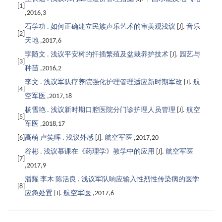
[1]
,2016,3
石学功
.
如何正确建立民族声乐艺术的审美观浅议
[J].
音乐
[2]
天地
,2017,6
孛随文
.
浅议平安树的扦插繁殖及盆栽养护技术
[J].
园艺与
[3]
种苗
,2016,2
李文
.
浅议军队疗养院强化护理管理适应新时期军改
[J].
航
[4]
空军医
,2017,18
杨雪艳
.
浅议新时期口腔医院分门诊护理人员管理
[J].
航空
[5]
军医
,2018,17
[6]
高萌 卢笑晖
.
浅议外感
[J].
航空军医
,2017,20
谷彬
.
浅议慕课在《药理学》教学中的应用
[J].
航空军医
[7]
,2017,9
潘耀 李木 陈活良
.
浅议军队响应输入性烈性传染病的医学
[8]
应急处置
[J].
航空军医
,2017,6