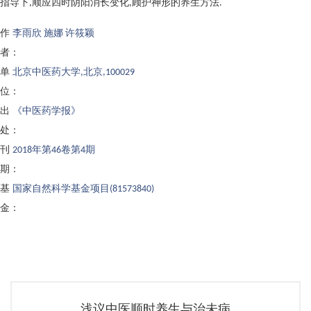
指导下,顺应四时阴阳消长变化,顾护神形的养生方法.
作
李雨欣 施娜 许筱颖
者：
单
北京中医药大学,北京,100029
位：
出
《中医药学报》
处：
刊
2018年第46卷第4期
期：
基
国家自然科学基金项目(81573840)
金：
浅议中医顺时养生与治未病