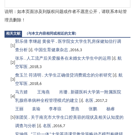
说明：如本页面涉及到版权问题或作者不愿意公开，请联系本站管
理员删除！
相关文献
(与本文内容相同或相近的文章)
郭乐倩 李继超 黄俊平
.
医学院女大学生乳房保健知信行调
[1]
查分析
[J].
中国生育健康杂志
,2016,3
张乐
.
人工流产后关爱服务在未婚女大学生中的运用
[J].
航
[2]
空军医
,2018,3
詹玉兰 符清明
.
大学生正确借贷消费观念的分析研究
[J].
航
[3]
空军医
,2018,6
马方婧 王海燕 肖珊
.
新疆医科大学第一附属医院
[4]
乳腺癌单病种全程管理模式的建立
[J].
名医
,2017,2
王丽 袁瑜 李孝琼 曹燕 张鹏 杨睿
[5]
张团笑
.
关于南充市大学生口腔美容的现状及相关认知度的
调查与分析
[J].
名医
,2016,7
安坤伟
.
“三位一体”大学英语课堂教学策略动态模型构建研