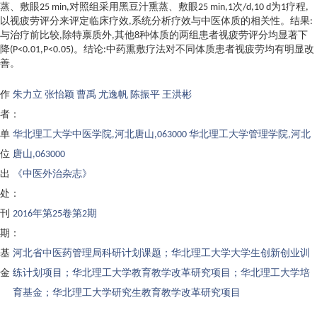
蒸、敷眼25 min,对照组采用黑豆汁熏蒸、敷眼25 min,1次/d,10 d为1疗程,
以视疲劳评分来评定临床疗效,系统分析疗效与中医体质的相关性。结果:
与治疗前比较,除特禀质外,其他8种体质的两组患者视疲劳评分均显著下
降(P<0.01,P<0.05)。结论:中药熏敷疗法对不同体质患者视疲劳均有明显改
善。
作
朱力立 张怡颖 曹禹 尤逸帆 陈振平 王洪彬
者：
单
华北理工大学中医学院,河北唐山,063000 华北理工大学管理学院,河北
位：
唐山,063000
出
《中医外治杂志》
处：
刊
2016年第25卷第2期
期：
基
河北省中医药管理局科研计划课题；华北理工大学大学生创新创业训
金：
练计划项目；华北理工大学教育教学改革研究项目；华北理工大学培
育基金；华北理工大学研究生教育教学改革研究项目