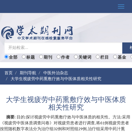
Toggle
naviga
全部
标题
期刊
作者
关键词
栏目
基金
首页
期刊导航
中医外治杂志
大学生视疲劳中药熏敷疗效与中医体质相关性研究
大学生视疲劳中药熏敷疗效与中医体质
相关性研究
摘要:
目的:探讨视疲劳中药熏敷疗效与中医体质的相关性。方法:采用
《视疲劳中医体质调查问卷》对视疲劳患者进行调查,将61例视疲劳患者
按照随机数字表法分为治疗组32例和对照组29例,治疗组采用中药汁熏