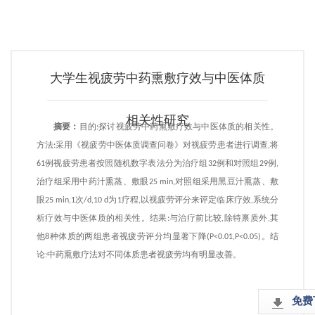
大学生视疲劳中药熏敷疗效与中医体质
相关性研究
摘要：
目的:探讨视疲劳中药熏敷疗效与中医体质的相关性。
方法:采用《视疲劳中医体质调查问卷》对视疲劳患者进行调查,将
61例视疲劳患者按照随机数字表法分为治疗组32例和对照组29例,
治疗组采用中药汁熏蒸、敷眼25 min,对照组采用黑豆汁熏蒸、敷
眼25 min,1次/d,10 d为1疗程,以视疲劳评分来评定临床疗效,系统分
析疗效与中医体质的相关性。结果:与治疗前比较,除特禀质外,其
他8种体质的两组患者视疲劳评分均显著下降(P<0.01,P<0.05)。结
论:中药熏敷疗法对不同体质患者视疲劳均有明显改善。
免费